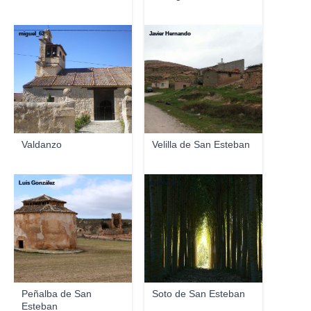
miguel_63
Javier Hernando
Valdanzo
Velilla de San Esteban
Luis González
virginiaher
Peñalba de San
Soto de San Esteban
Esteban