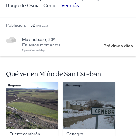
Burgo de Osma , Comu...
Ver más
Población:
52
INE 2017
muy nuboso, 33º
En estos momentos
Próximos días
OpenWeatherMap
Qué ver en Miño de San Esteban
Horgunero
albertocenegro
Fuentecambrón
Cenegro