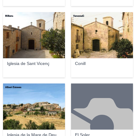
Milketa
VanessaG
Iglesia de Sant Vicenç
Conill
Albert Esteves
Iglesia de la Mare de Deu
El Soler