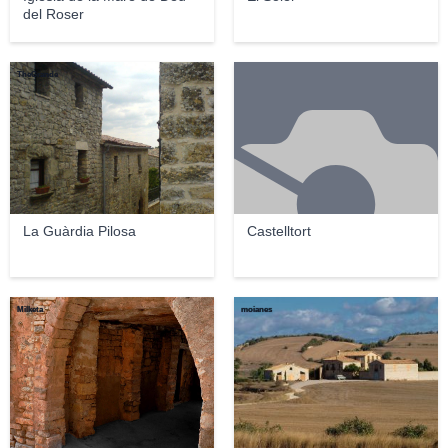
del Roser
TheGrande
La Guàrdia Pilosa
Castelltort
Milketa
moianes