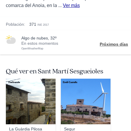
comarca del Anoia, en la ...
Ver más
Población:
371
INE 2017
algo de nubes, 32º
En estos momentos
Próximos días
OpenWeatherMap
Qué ver en Sant Martí Sesgueioles
TheGrande
Emili Castells
La Guàrdia Pilosa
Segur