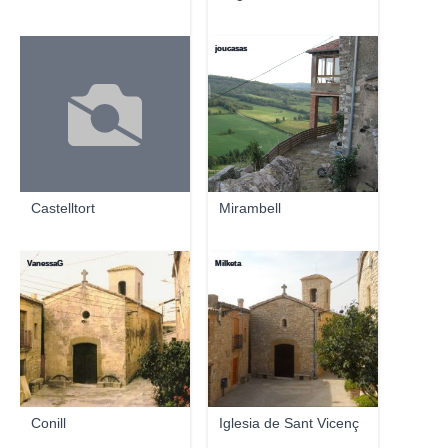
joucasas
Castelltort
Mirambell
VanessaG
Milketa
Conill
Iglesia de Sant Vicenç