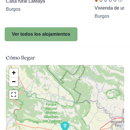
(1)
Casa rural LaMaya
Vivienda de uso T
Burgos
Burgos
Ver todos los alojamientos
Cómo llegar
+
−