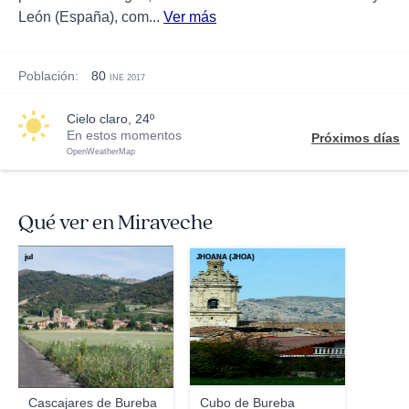
León (España), com...
Ver más
Población:
80
INE 2017
cielo claro, 24º
En estos momentos
Próximos días
OpenWeatherMap
Qué ver en Miraveche
jul
JHOANA (JHOA)
Cascajares de Bureba
Cubo de Bureba