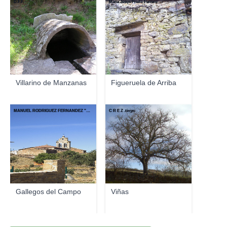
D.F.F.
Maria Jesus Prieto Ferrero
Villarino de Manzanas
Figueruela de Arriba
MANUEL RODRÍGUEZ FERNÁNDEZ "FAMA"
C R E Z .tinyn
Gallegos del Campo
Viñas