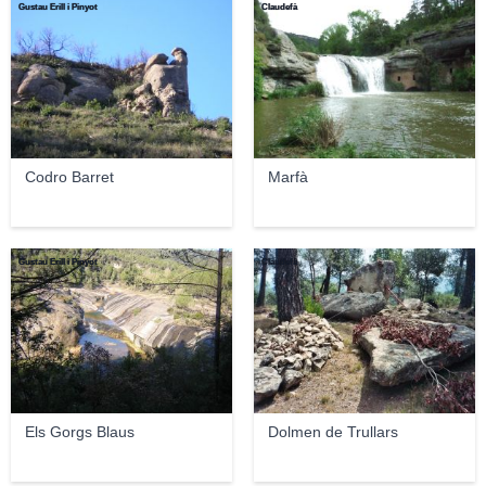
Gustau Erill i Pinyot
Claudefà
Codro Barret
Marfà
Gustau Erill i Pinyot
Claudefà
Els Gorgs Blaus
Dolmen de Trullars