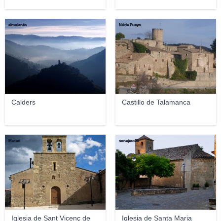
elmoianès
Núria Pueyo
Calders
Castillo de Talamanca
Mutari
sonajero25
Iglesia de Sant Vicenç de
Iglesia de Santa Maria