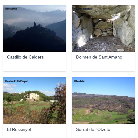
elmoianès
valenti_picanyol
Castillo de Calders
Dolmen de Sant Amanç
Gustau Erill i Pinyot
Claudefà
El Rossinyol
Serrat de l'Otzetó