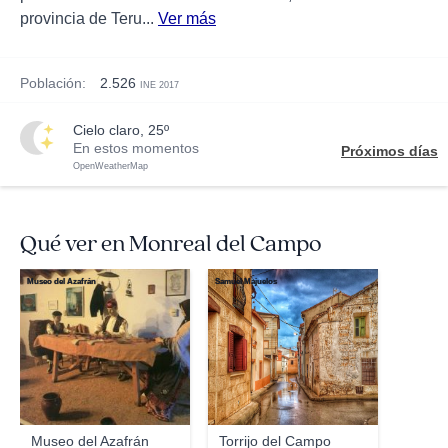
provincia de Teru...
Ver más
Población:
2.526
INE 2017
cielo claro, 25º
En estos momentos
Próximos días
OpenWeatherMap
Qué ver en Monreal del Campo
Museo del Azafrán
Samuel Majuelos
Museo del Azafrán
Torrijo del Campo