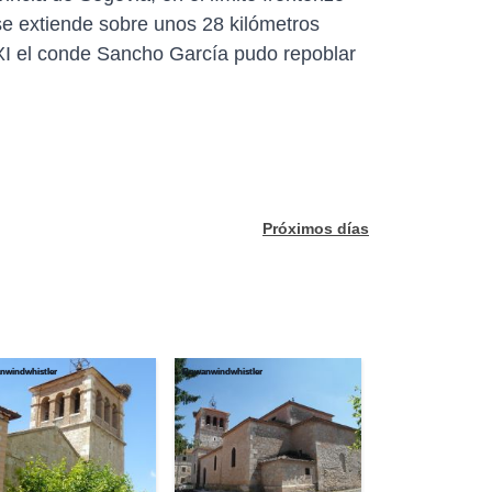
a se extiende sobre unos 28 kilómetros
 XI el conde Sancho García pudo repoblar
Próximos días
nwindwhistler
Rowanwindwhistler