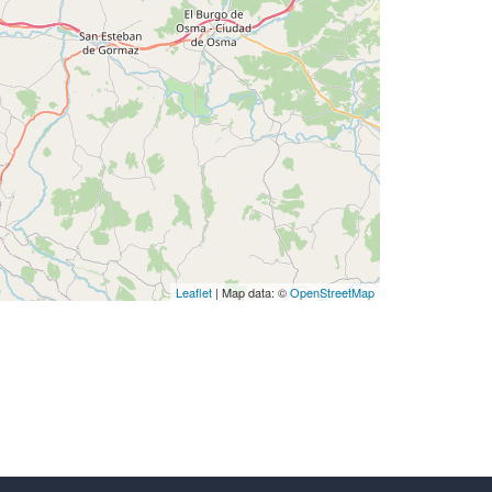
Leaflet
| Map data: ©
OpenStreetMap