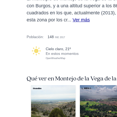
con Burgos, y a una altitud superior a los 8
cuadrados en los que, actualmente (2013), 
esta zona por los cr...
Ver más
Población:
148
INE 2017
cielo claro, 21º
En estos momentos
OpenWeatherMap
Qué ver en Montejo de la Vega de l
tinavalen
L. MIRA L.