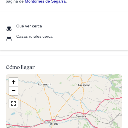
página de
Montornès de Segarra
.
Qué ver cerca
Casas rurales cerca
Cómo llegar
+
−