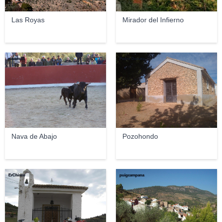
Las Royas
Mirador del Infierno
navero01
Pedro Donate
Nava de Abajo
Pozohondo
ErChisco
puigcampana