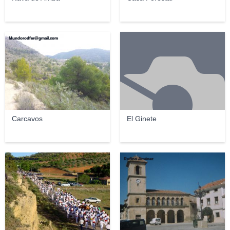
Mundorodfer@gmail.com
Carcavos
El Ginete
Rufino Jiménez
Rufino Jiménez