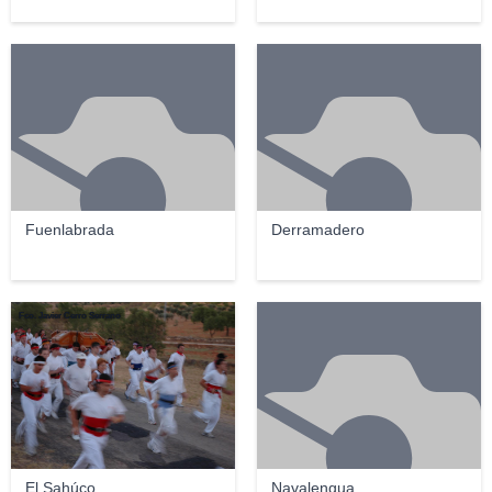
Fuenlabrada
Derramadero
Fco. Javier Cerro Serrano
El Sahúco
Navalengua