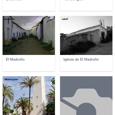
panoramio
nalo27
El Madroño
Iglesia de El Madroño
Alberto-g-rovi