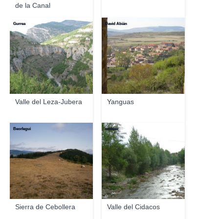
de la Canal
Gurrea
David Abián
Valle del Leza-Jubera
Yanguas
Beorlegui
exekias
Sierra de Cebollera
Valle del Cidacos