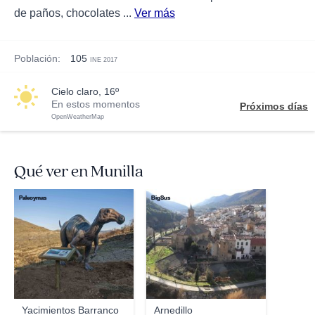
de paños, chocolates ...
Ver más
Población:
105
INE 2017
cielo claro, 16º
En estos momentos
Próximos días
OpenWeatherMap
Qué ver en Munilla
Paleoymas
BigSus
Yacimientos Barranco
Arnedillo