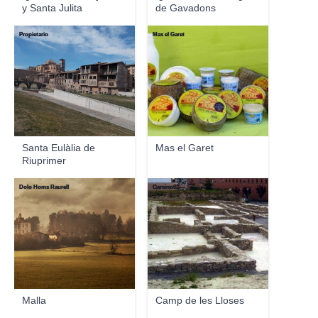
y Santa Julita
de Gavadons
Propietario
Mas el Garet
Santa Eulàlia de
Mas el Garet
Riuprimer
Dolo Homs Raurell
Camino02
Malla
Camp de les Lloses