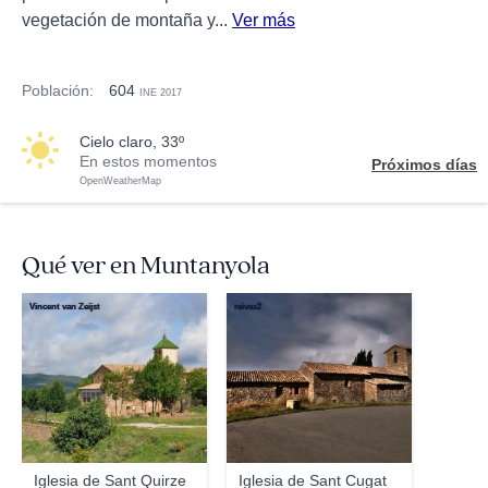
vegetación de montaña y...
Ver más
Población:
604
INE 2017
cielo claro, 33º
En estos momentos
Próximos días
OpenWeatherMap
Qué ver en Muntanyola
Vincent van Zeijst
reivax2
Iglesia de Sant Quirze
Iglesia de Sant Cugat