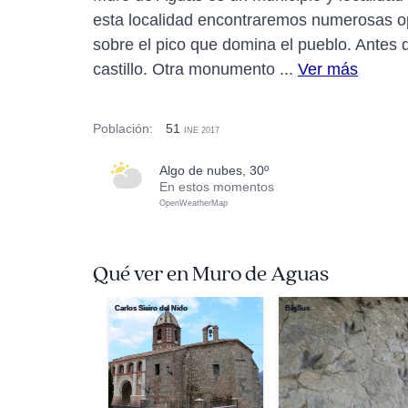
esta localidad encontraremos numerosas opc
sobre el pico que domina el pueblo. Antes d
castillo. Otra monumento ...
Ver más
Población:
51
INE 2017
algo de nubes, 30º
En estos momentos
OpenWeatherMap
Qué ver en Muro de Aguas
Carlos Sieiro del Nido
BigSus