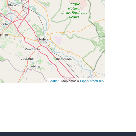
Leaflet
| Map data: ©
OpenStreetMap