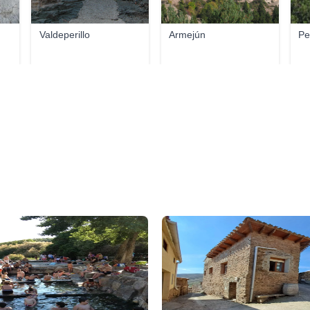
Valdeperillo
Armejún
Pe