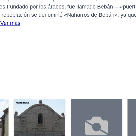
es.Fundado por los árabes, fue llamado Bebán —«puerta 
n la repoblación se denominó «Naharros de Bebán», ya qu
.
Ver más
mundorural