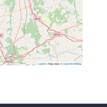
Leaflet
| Map data: ©
OpenStreetMap