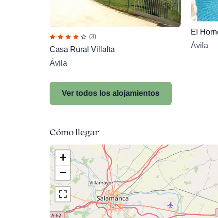
El Horn
(3)
Ávila
Casa Rural Villalta
Ávila
Ver todos los alojamientos
Cómo llegar
+
−