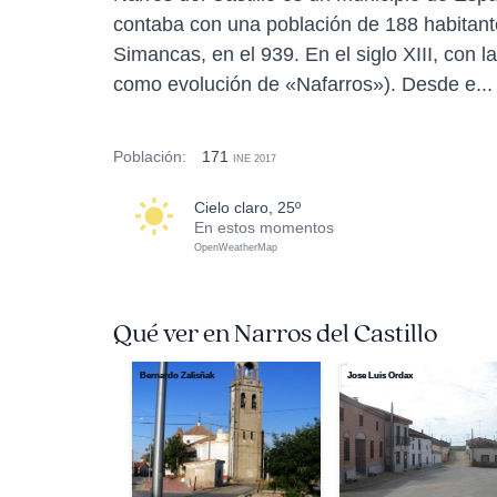
contaba con una población de 188 habitant
Simancas, en el 939. En el siglo XIII, co
como evolución de «Nafarros»). Desde e..
Población:
171
INE 2017
cielo claro, 25º
En estos momentos
OpenWeatherMap
Qué ver en Narros del Castillo
Bernardo Zalisñak
Jose Luis Ordax