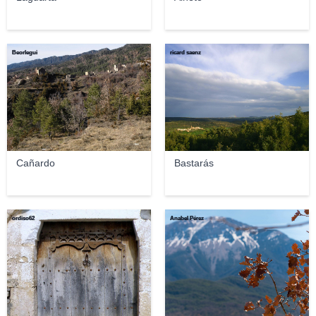
Beorlegui
ricard saenz
Cañardo
Bastarás
ordiso62
Anabel Pérez