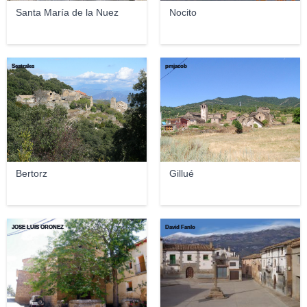
Santa María de la Nuez
Nocito
Sestrales
pmjacob
Bertorz
Gillué
JOSE LUIS OROÑEZ
David Fanlo