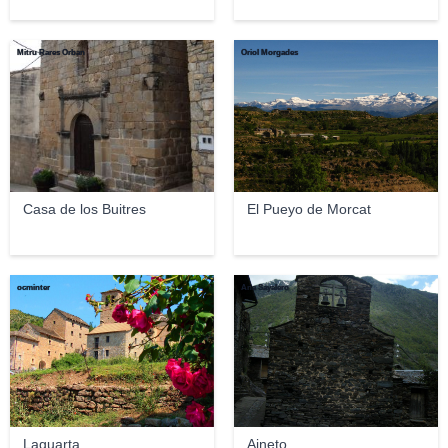
Mitru Rares Orban
Oriol Morgades
Casa de los Buitres
El Pueyo de Morcat
ocminter
Ana Sayalero
Laguarta
Aineto