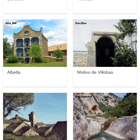
Alfre_MM
Don.Ebro
Albella
Molino de Villobas
Llann Créü
Bert Heymans