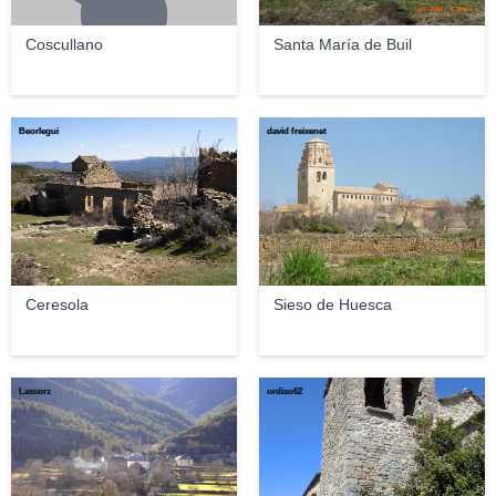
Coscullano
Santa María de Buil
Beorlegui
david freixenet
Ceresola
Sieso de Huesca
Lascorz
ordiso62