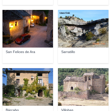
macflix
Llann Créü
San Felices de Ara
Sarratillo
marcelino98
Cristian Laglera
Bárcabo
Villobas