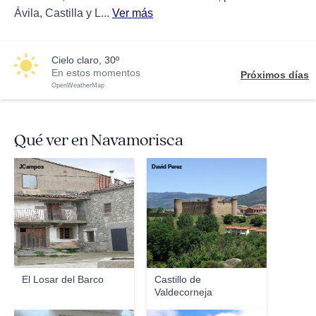
Ávila, Castilla y L...
Ver más
cielo claro, 30º
En estos momentos
Próximos días
OpenWeatherMap
Qué ver en Navamorisca
JCampos
David Perez
El Losar del Barco
Castillo de
Valdecorneja