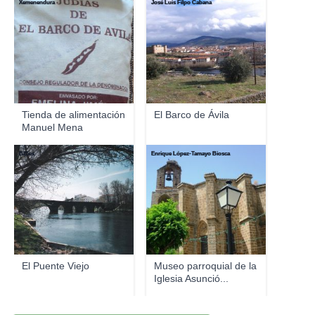
Xemenendura
José Luis Filpo Cabana
Tienda de alimentación
El Barco de Ávila
Manuel Mena
B25es
Enrique López-Tamayo Biosca
El Puente Viejo
Museo parroquial de la
Iglesia Asunció...