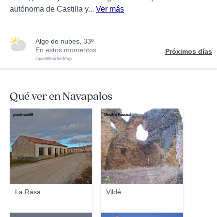
autónoma de Castilla y...
Ver más
algo de nubes, 33º
En estos momentos
Próximos días
OpenWeatherMap
Qué ver en Navapalos
pixelman69
Onofre Pascual
La Rasa
Vildé