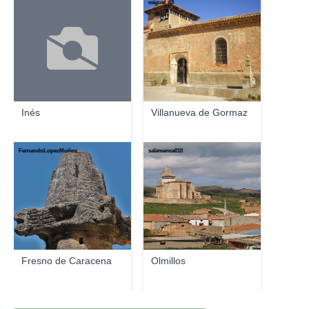
miguel_63
Inés
Villanueva de Gormaz
FernandoLopezMuñoz
salamanca010
Fresno de Caracena
Olmillos