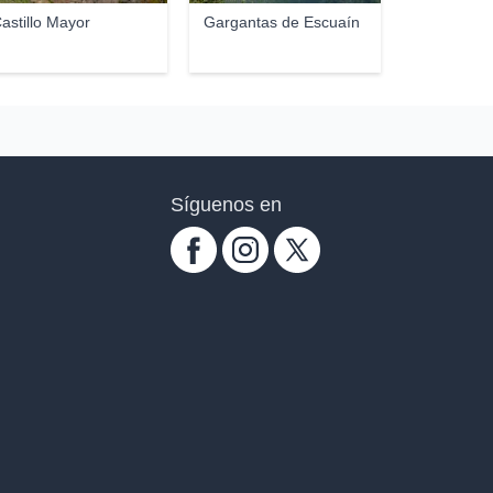
astillo Mayor
Gargantas de Escuaín
Síguenos en