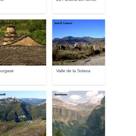
ol Morgades
Juan R. Lascorz
urgasé
Valle de la Solana
iso62
Jsanchezes