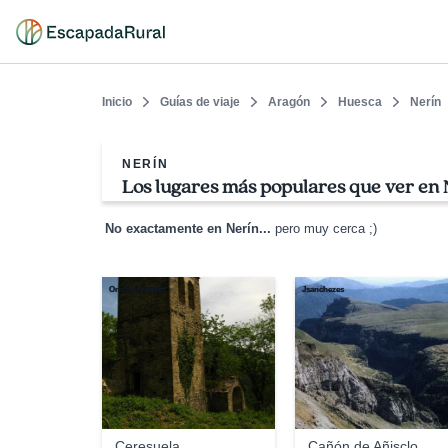
Inicio
Guías de viaje
Aragón
Huesca
Nerín
NERÍN
Los lugares más populares que ver en 
No exactamente en Nerín...
pero muy cerca ;)
Oriol Morgades
Jsanchezes
Ceresuela
Cañón de Añisclo