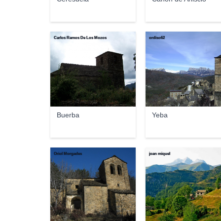
Carlos Ramos De Los Mozos
ordiso62
Buerba
Yeba
Oriol Morgades
joan miquel