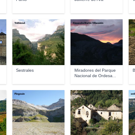
Yrithinnd
Alexandre Martin Villacastin
Ori
Sestrales
Miradores del Parque
B
Nacional de Ordesa...
Pingouin
Cristian Laglera
ord