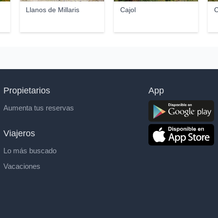
Llanos de Millaris
Cajol
C
Propietarios
App
Aumenta tus reservas
Viajeros
Lo más buscado
Vacaciones