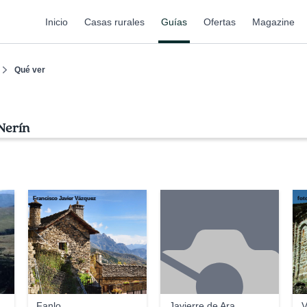
Inicio
Casas rurales
Guías
Ofertas
Magazine
Qué ver
Nerín
Francisco Javier Vázquez
fot
Fanlo
Javierre de Ara
V