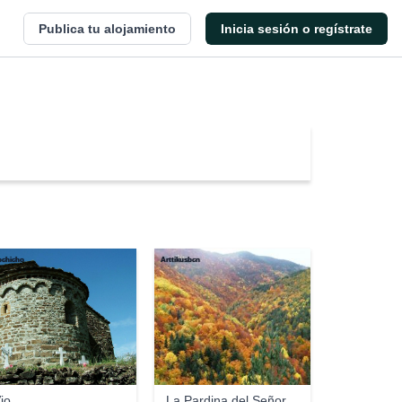
Publica tu alojamiento
Inicia sesión o regístrate
ochicho
Arttikusbcn
io
La Pardina del Señor