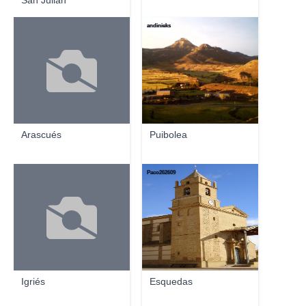
San Julián
andinieks
Arascués
Puibolea
Paco262609
Igriés
Esquedas