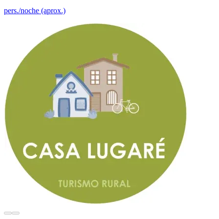
pers./noche (aprox.)