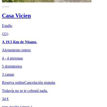
Casa Vicien
Estallo
(21)
A 19.5 Km de Nisano.
Alojamiento entero
4 - 4 personas
5 dormitorios
3 camas
Reserva online
Cancelación gratuita
Todavía no se te cobrará nada.
34 €
pers./noche (aprox.)