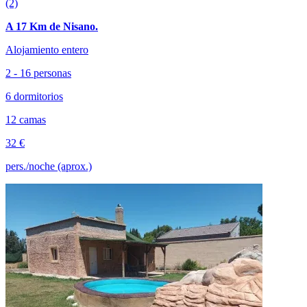
(2)
A 17 Km de Nisano.
Alojamiento entero
2 - 16 personas
6 dormitorios
12 camas
32 €
pers./noche (aprox.)