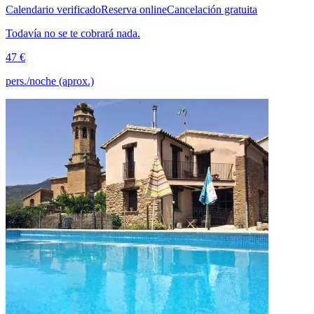
Calendario verificado
Reserva online
Cancelación gratuita
Todavía no se te cobrará nada.
47 €
pers./noche (aprox.)