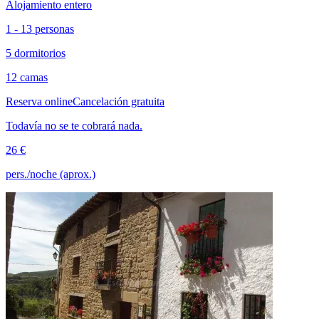
Alojamiento entero
1 - 13 personas
5 dormitorios
12 camas
Reserva online
Cancelación gratuita
Todavía no se te cobrará nada.
26 €
pers./noche (aprox.)