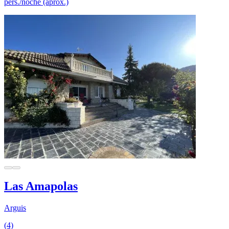
pers./noche (aprox.)
Las Amapolas
Arguis
(4)