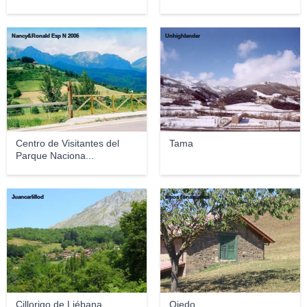
Nancy&Ronald Esp N 2006
Unhighlander
Centro de Visitantes del
Tama
Parque Naciona...
Juancarlillod
agios fonasontas
Cillorigo de Liébana
Ojedo