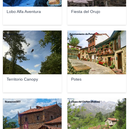
Lobo Alfa Aventura
Fiesta del Orujo
Territorio Canopy
Ayuntamiento de Potes
Territorio Canopy
Potes
Scarecrow1977
La Casa del Chiflón (Bulnes)