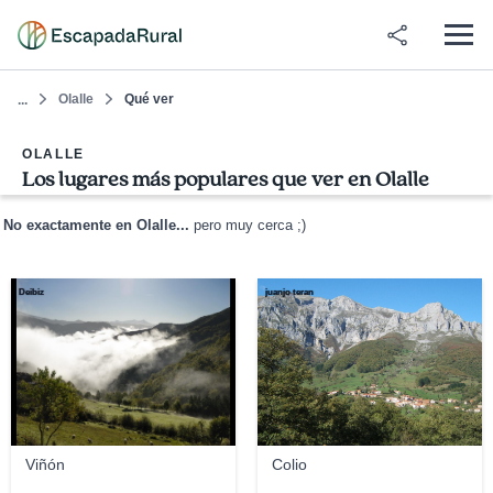
Olalle
Qué ver
...
OLALLE
Los lugares más populares que ver en Olalle
No exactamente en Olalle...
pero muy cerca ;)
Deibiz
juanjo teran
Viñón
Colio