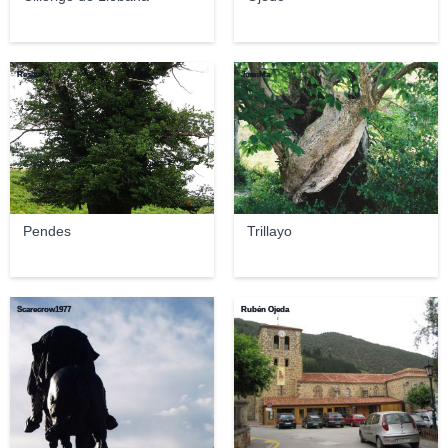
Resete-e
JuanMa
Pendes
Trillayo
Scarecrow1977
Rubén Ojeda