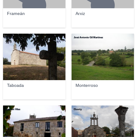
Frameán
Arxiz
Elcorty
José Antonio Gil Martínez
Taboada
Monterroso
Joaquín Vilas
Elcorty