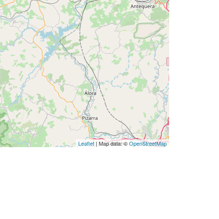
Leaflet
| Map data: ©
OpenStreetMap