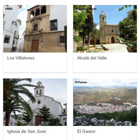
UNED
El Quema Chancla
Los Villalones
Alcalá del Valle
El pantera
El Pantera
Iglesia de San José
El Gastor