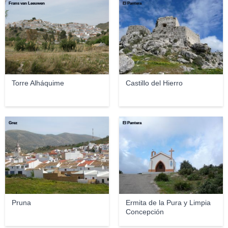
Frans van Leeuwen
El Pantera
Torre Alháquime
Castillo del Hierro
Grez
El Pantera
Pruna
Ermita de la Pura y Limpia
Concepción