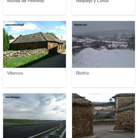
Murias de Pedredo
Requejo y Corús
panoramiodieg0
MeteoLeon
Viforcos
Riofrío
Jose Enrique
valdornes