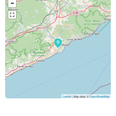
−
Leaflet
| Map data: ©
OpenStreetMap