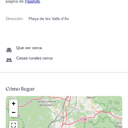
página de
Palafolls
.
Dirección:
Plaça de les Valls d'Ax
Qué ver cerca
Casas rurales cerca
Cómo llegar
+
−