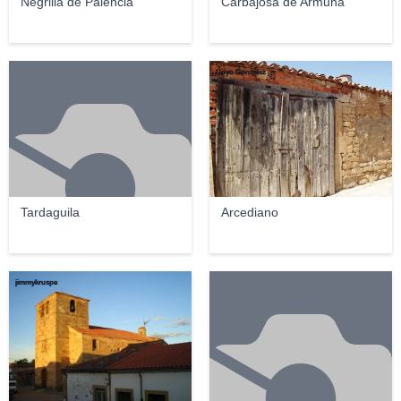
Negrilla de Palencia
Carbajosa de Armuña
Goyo Gonzalez
Tardaguila
Arcediano
jimmykruspe