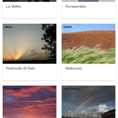
La Vellés
Torreperales
caleroje
inhaki72
Pedrosillo El Ralo
Valdunciel
faenas camperas
waldo_mendoza