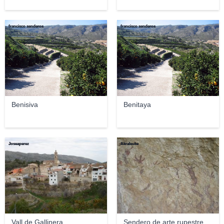
francisco senderos
francisco senderos
Benisiva
Benitaya
Joseaperez
Akraleuke
Vall de Gallinera
Sendero de arte rupestre