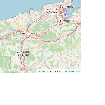
Leaflet
| Map data: ©
OpenStreetMap