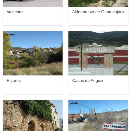
Valdesaz
Aldeanueva de Guadalajara
el juanan
el juanan
Pajares
Casas de Anguix
el juanan
phablo