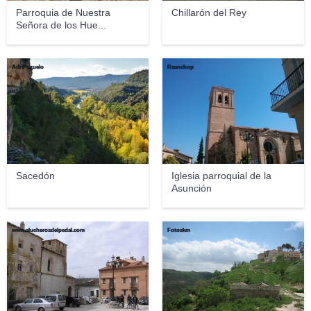
Parroquia de Nuestra
Chillarón del Rey
Señora de los Hue...
AdriPozuelo
Rsanchop
Sacedón
Iglesia parroquial de la
Asunción
www.alucherosdelpedal.com
Fotoskm