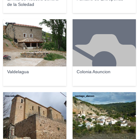
de la Soledad
el juanan
Valdelagua
Colonia Asuncion
tres colores
santiago_alarcon