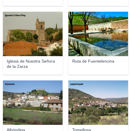
Ignacio Cobos Rey
panoramio
Iglesia de Nuestra Señora
Ruta de Fuentelencina
de la Zarza
el juanan
pepemoyatr
Alhóndiga
Tomellosa