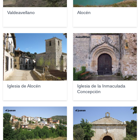
Valdeavellano
Alocén
el juanan
Juanc2001es
Iglesia de Alocén
Iglesia de la Inmaculada
Concepción
el juanan
el juanan