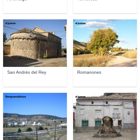
el juanan
el juanan
San Andrés del Rey
Romanones
Siempremolinicos
el juanan