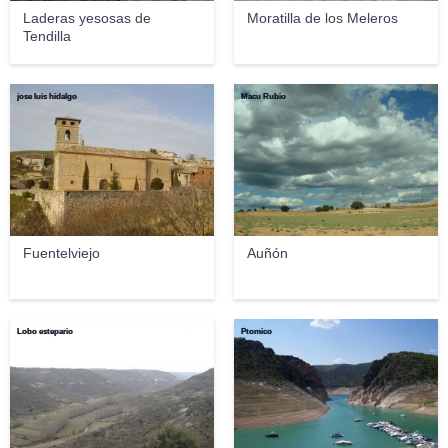
Laderas yesosas de
Moratilla de los Meleros
Tendilla
jose luis hidalgo
Macu Rubio
Fuentelviejo
Auñón
Lobo estepario
Ptomico