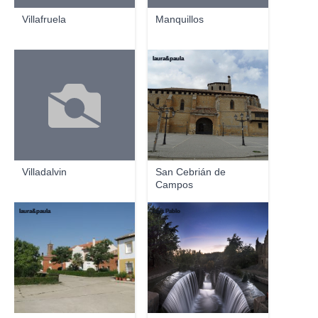
Villafruela
Manquillos
laura&paula
Villadalvin
San Cebrián de
Campos
laura&paula
Luis Pablo