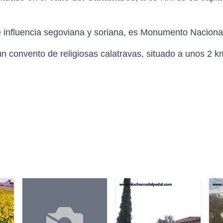
e influencia segoviana y soriana, es Monumento Naciona
n convento de religiosas calatravas, situado a unos 2 k
www.alucherosdelpedal.com
www.a