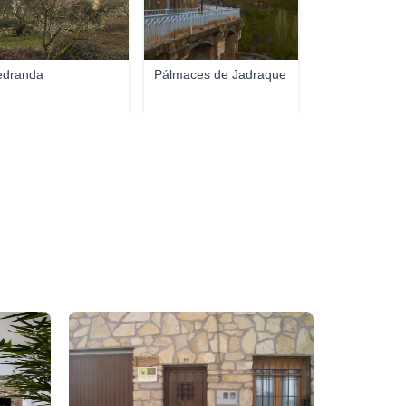
dranda
Pálmaces de Jadraque