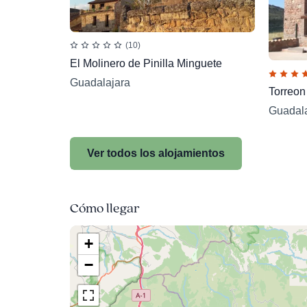
(10)
El Molinero de Pinilla Minguete
Guadalajara
Torreon
Guadala
Ver todos los alojamientos
Cómo llegar
+
−