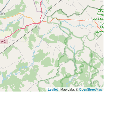
Leaflet
| Map data: ©
OpenStreetMap