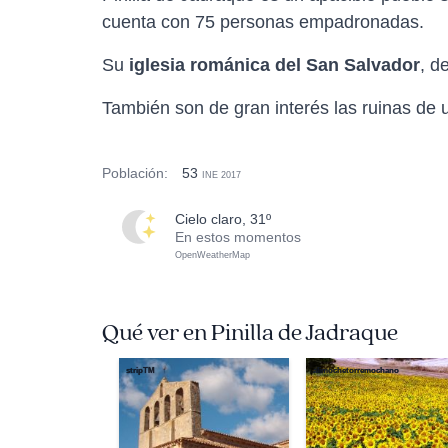
cuenta con 75 personas empadronadas.
Su
iglesia románica del San Salvador
, d
También son de gran interés las ruinas de u
Población:
53
INE 2017
cielo claro, 31º
En estos momentos
OpenWeatherMap
Qué ver en Pinilla de Jadraque
stripTM
alimochetorremochano