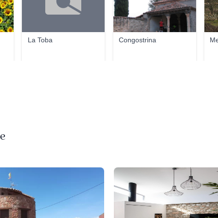
La Toba
Congostrina
Me
ue