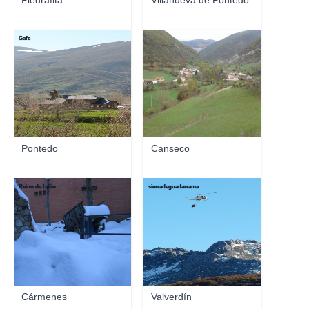
Piedrafita
Villanueva de Pontedo
Gafe
Pontedo
Canseco
Reino de León
sierradeguadarrama
Cármenes
Valverdín