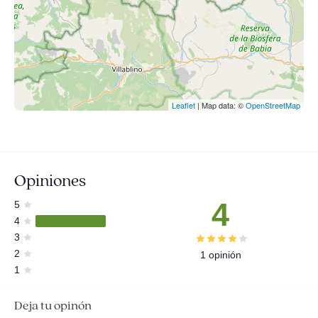
Leaflet
| Map data: ©
OpenStreetMap
Opiniones
4
5
4
3
2
1 opinión
1
Deja tu opinón