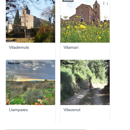
Vulcano
lluiscanyet
Vilademuls
Vilamarí
Albert Valls
lluiscanyet
Llampaies
Vilavenut