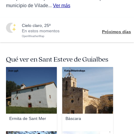
municipio de Vilade...
Ver más
cielo claro, 25º
En estos momentos
Próximos días
OpenWeatherMap
Qué ver en Sant Esteve de Guialbes
Joan ggk
Katia Shkarinskaya
Ermita de Sant Mer
Bàscara