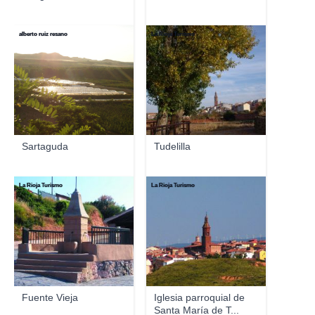
alberto ruiz resano
La Rioja Turismo
Sartaguda
Tudelilla
La Rioja Turismo
La Rioja Turismo
Fuente Vieja
Iglesia parroquial de
Santa María de T...