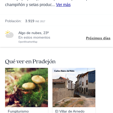
champiñón y setas produc...
Ver más
Población:
3.919
INE 2017
algo de nubes, 23º
En estos momentos
Próximos días
OpenWeatherMap
Qué ver en Pradejón
Juanedc
Carlos Sieiro del Nido
Fungiturismo
El Villar de Arnedo