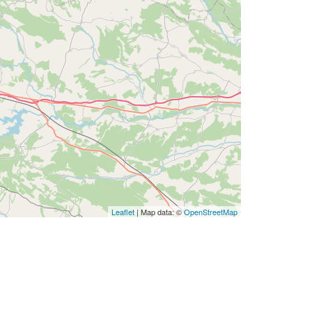
Leaflet
| Map data: ©
OpenStreetMap