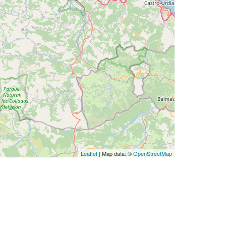
Leaflet
| Map data: ©
OpenStreetMap