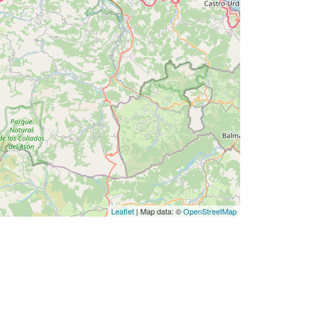
Leaflet
| Map data: ©
OpenStreetMap