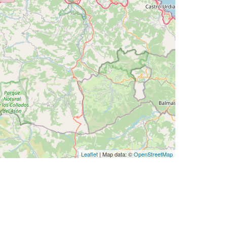
Leaflet
| Map data: ©
OpenStreetMap