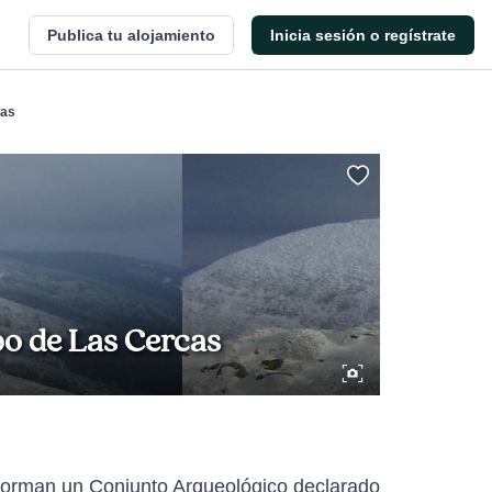
Publica tu alojamiento
Inicia sesión o regístrate
cas
po de Las Cercas
 forman un Conjunto Arqueológico declarado