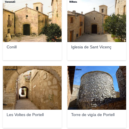
VanessaG
Milketa
Conill
Iglesia de Sant Vicenç
Isidre blanc
Isidre blanc
Les Voltes de Portell
Torre de vigía de Portell