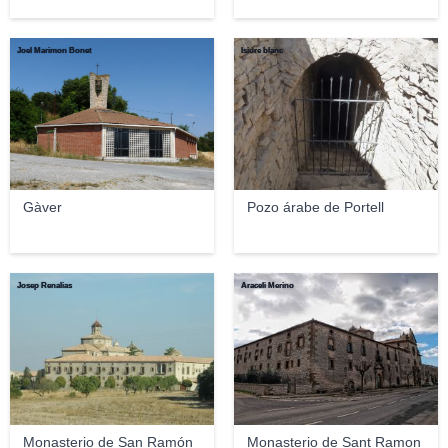
Joel Marimon Bonet
Isidre blanc
Gàver
Pozo árabe de Portell
Josep Renalias
Araceli Merino
Monasterio de San Ramón
Monasterio de Sant Ramon