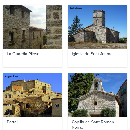
TheGrande
Isidre blanc
La Guàrdia Pilosa
Iglesia de Sant Jaume
Angela Llop
Isidre blanc
Portell
Capilla de Sant Ramon
Nonat