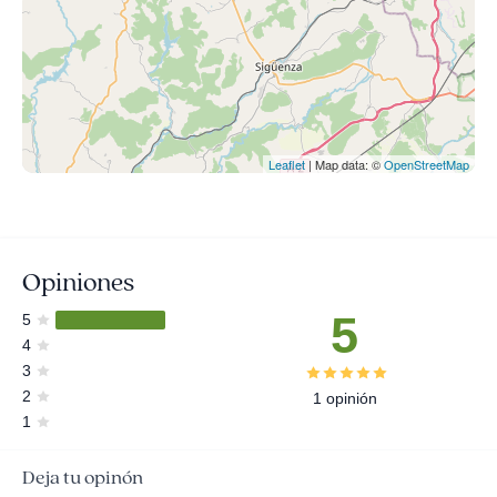
Leaflet
| Map data: ©
OpenStreetMap
Opiniones
5
5
4
3
2
1 opinión
1
Deja tu opinón