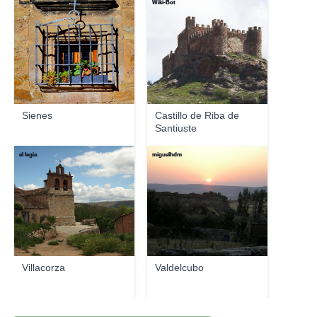
lean56
Wiki-Bot
Sienes
Castillo de Riba de
Santiuste
el legia
miguelhdm
Villacorza
Valdelcubo