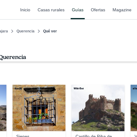
Inicio
Casas rurales
Guías
Ofertas
Magazine
ajara
Querencia
Qué ver
 Querencia
lean56
Wiki-Bot
el l
Sienes
Castillo de Riba de
V