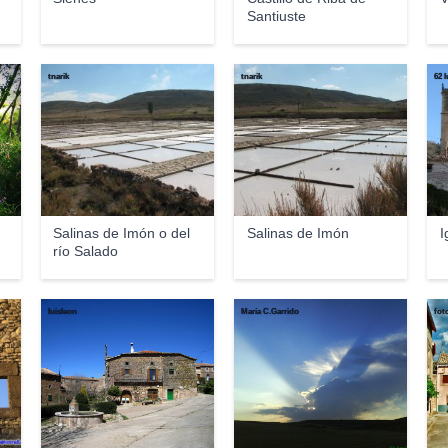
Santiuste
tnarik
tnarik
62 
Salinas de Imón o del
Salinas de Imón
I
río Salado
luisleon
María C.Garrido
fot