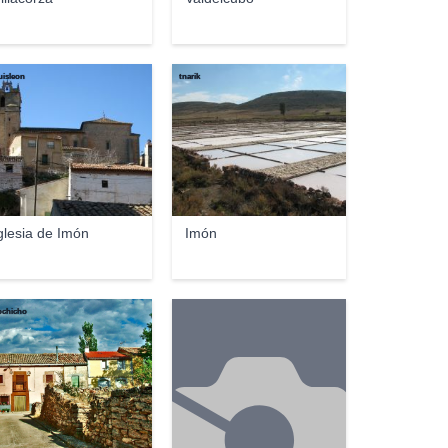
luisleon
tnarik
glesia de Imón
Imón
ochicho