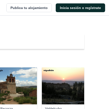
Publica tu alojamiento
Inicia sesión o regístrate
egia
miguelhdm
illacorza
Valdelcubo