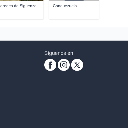
aredes de Sigüenza
Conquezuela
Síguenos en