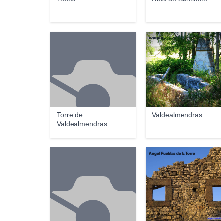
tourpro
Torre de
Valdealmendras
Valdealmendras
Angel Pueblas de la Torre