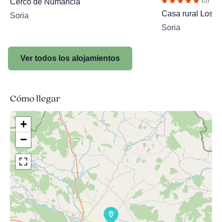
(5)
Cerco de Numancia
Casa rural Los L
Soria
Soria
Ver todos los alojamientos
Cómo llegar
+
−