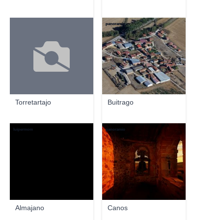
panoramio
Torretartajo
Buitrago
luipermom
panoramio
Almajano
Canos