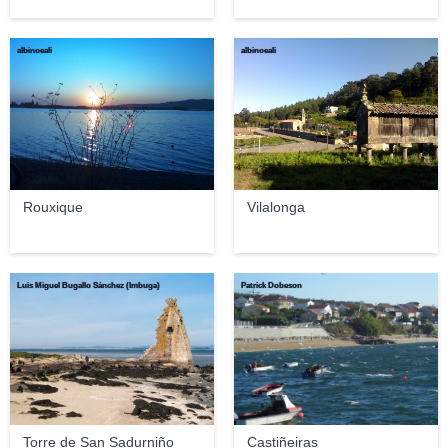
albinoeali
albinoeali
Rouxique
Vilalonga
Luis Miguel Bugallo Sánchez (lmbuga)
Patrick Dobeson
Torre de San Sadurniño
Castiñeiras