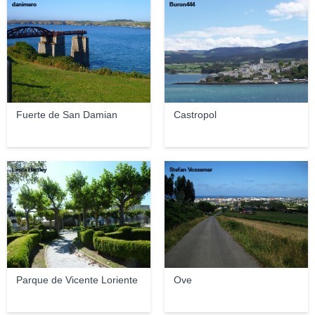
danimero
Buron444
Fuerte de San Damian
Castropol
Linda Hartley
Stefan Vossemer
Parque de Vicente Loriente
Ove