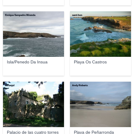
Enrique Sampedro Miranda
santi bcn
Isla/Penedo Da Insua
Playa Os Castros
mrfanjul
Andy Roberts
Palacio de las cuatro torres
Playa de Peñarronda