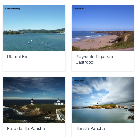
Linda Hartley
Pixoto79
Ría del Eo
Playas de Figueras -
Castropol
Flipao
ManuelD
Faro de Illa Pancha
Illa/Isla Pancha